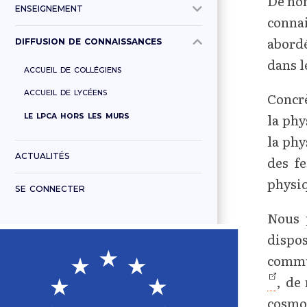
De no
ENSEIGNEMENT
conna
abordé
DIFFUSION DE CONNAISSANCES
dans l
ACCUEIL DE COLLÉGIENS
ACCUEIL DE LYCÉENS
Concrè
la phy
LE LPCA HORS LES MURS
la phy
ACTUALITÉS
des fe
physi
SE CONNECTER
Nous 
dispos
commu
, de
cosmol