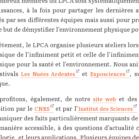
mbreux membres du LPCA sont systématiquement i
issances, à la fois pour partager les dernières
s par ses différentes équipes mais aussi pour pr
e but de démystifier l’environnement physique po
tement, le LPCA organise plusieurs ateliers lors
sique de l’infiniment petit et celle de l’infinime
sique pour la santé et l’environnement. Nous ani
stivals
et
, s
Les Nuées Ardentes
Exposciences
que.
profitons, également, de notre
et des 
site web
ition par le
et par l’
CNRS
Institut des Sciences
niquer des faits particulièrement marquants de
 manière accessible, à des questions d’actualité 
ogie, et leurs applications. Plusieurs équipes d