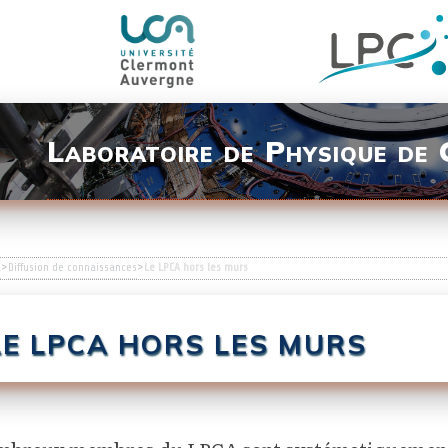
Laboratoire de Physique de
l
>
Diffusion de connaissances
>
Le LPCA hors les murs
E LPCA HORS LES MURS