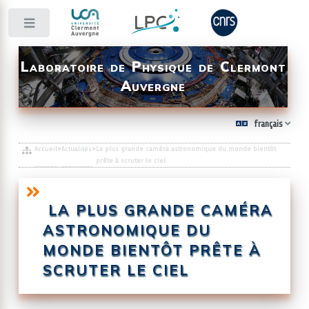
Toggle
Laboratoire de Physique de Clermont
Auvergne
français
Accueil
>
Actualités
>
La plus grande caméra astronomique du monde bientôt
prête à scruter le ciel
LA PLUS GRANDE CAMÉRA
ASTRONOMIQUE DU
MONDE BIENTÔT PRÊTE À
SCRUTER LE CIEL